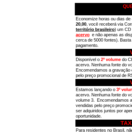
QUE
Economize horas ou dias de 
20,00
, você receberá via Cor
território brasileiro
) um CD
acervo
e não apenas as dispo
cerca de 5000 fontes). Basta
pagamento.
Disponível o
2º volume
do C
acervo. Nenhuma fonte do vo
Encomendamos a gravação d
pelo preço promocional de R
Estamos lançando o
3º volu
acervo. Nenhuma fonte do vo
volume 3. Encomendamos a 
vendidas pelo preço promoci
ser adquiridos juntos por ap
oportunidade.
TAX
Para residentes no Brasil, n