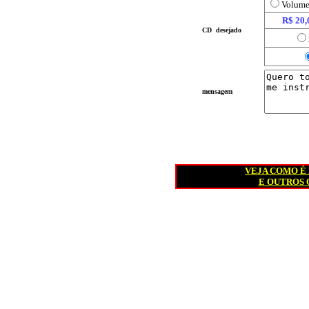
Volum
R$ 20,
CD desejado
mensagem
VEJA COMO É
E OUTROS 