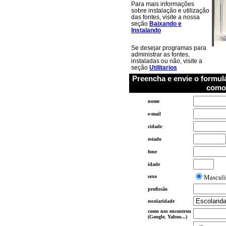
Para mais informações
sobre instalação e utilização
das fontes, visite a nossa
seção
Baixando e
Instalando
Se desejar programas para
administrar as fontes,
instaladas ou não, visite a
seção
Utilitarios
Preencha e envie o formulá
como 
nome
e-mail
cidade
estado
fone
idade
sexo
Mascul
profissão
escolaridade
como nos encontrou
(Google, Yahoo...)