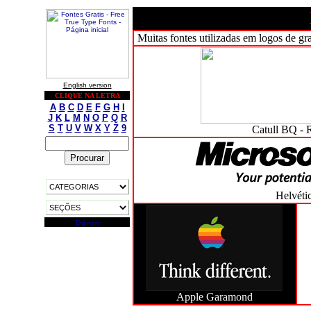
Muitas fontes utilizadas em logos de g
English version
CLIQUE NA LETRA
A
B
C
D
E
F
G
H
I
J
K
L
M
N
O
P
Q
R
S
T
U
V
W
X
Y
Z
9
Catull BQ - 
Helvéti
Apple Garamond