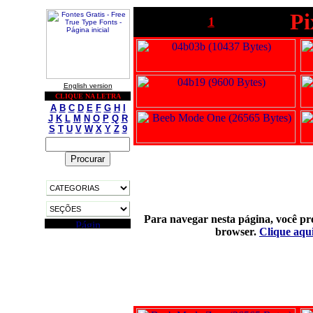
Pi
1
English version
CLIQUE NA LETRA
A
B
C
D
E
F
G
H
I
J
K
L
M
N
O
P
Q
R
S
T
U
V
W
X
Y
Z
9
Para navegar nesta página, você pre
browser.
Clique aqui