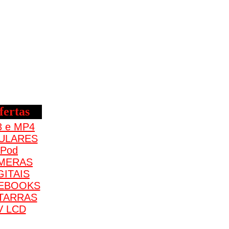
ertas
 e MP4
ULARES
iPod
MERAS
GITAIS
EBOOKS
TARRAS
V LCD