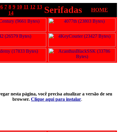
6
7
8
9
10
11
12
13
Serifadas
HOME
14
egar nesta página, você precisa atualizar a versão de seu
browser.
Clique aqui para instalar
.