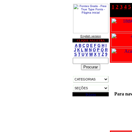
1
2
3
4
5
English version
CLIQUE NA LETRA
A
B
C
D
E
F
G
H
I
J
K
L
M
N
O
P
Q
R
S
T
U
V
W
X
Y
Z
9
Para nav