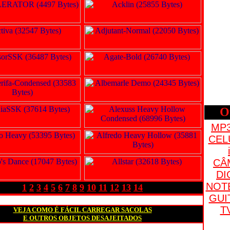
Of
MP3
CEL
CÂ
DI
NOT
1
2
3
4
5
6
7
8
9
10
11
12
13
14
GUI
T
VEJA COMO É FÁCIL CARREGAR SACOLAS
E OUTROS OBJETOS DESAJEITADOS