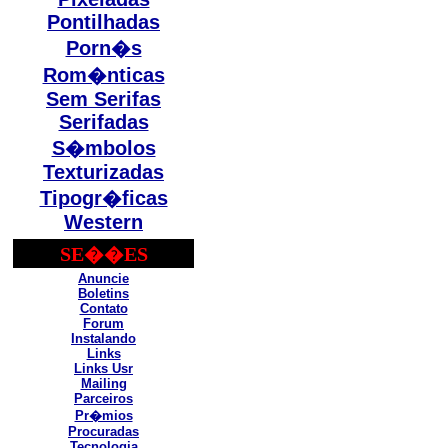
Pontilhadas
Porn�s
Rom�nticas
Sem Serifas
Serifadas
S�mbolos
Texturizadas
Tipogr�ficas
Western
SE��ES
Anuncie
Boletins
Contato
Forum
Instalando
Links
Links Usr
Mailing
Parceiros
Pr�mios
Procuradas
Tecnologia