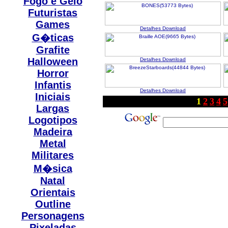
Fogo e Gelo
Futuristas
Games
Detalhes
Download
G�ticas
Grafite
Halloween
Detalhes
Download
Horror
Infantis
Detalhes
Download
Iniciais
1
2
3
4
5
Largas
Logotipos
Madeira
Metal
Militares
M�sica
Natal
Orientais
Outline
Personagens
Pixeladas