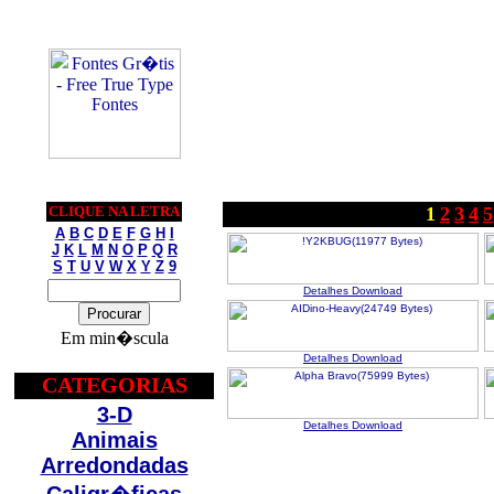
CLIQUE NA LETRA
1
2
3
4
5
A
B
C
D
E
F
G
H
I
J
K
L
M
N
O
P
Q
R
S
T
U
V
W
X
Y
Z
9
Detalhes
Download
Em min�scula
Detalhes
Download
CATEGORIAS
3-D
Detalhes
Download
Animais
Arredondadas