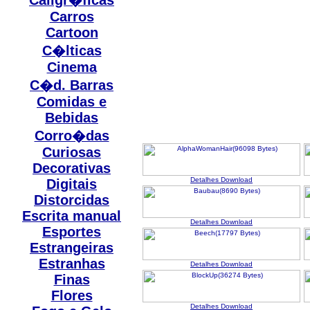
Caligr�ficas
Carros
Cartoon
C�lticas
Cinema
C�d. Barras
Comidas e
Bebidas
Corro�das
Curiosas
Decorativas
Detalhes
Download
Digitais
Distorcidas
Escrita manual
Detalhes
Download
Esportes
Estrangeiras
Estranhas
Detalhes
Download
Finas
Flores
Detalhes
Download