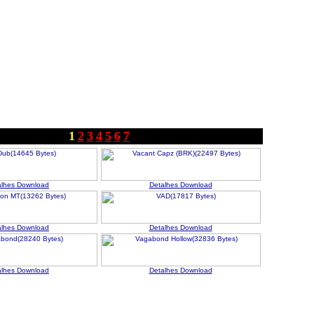
1
2
3
4
5
6
7
alhes
Download
Detalhes
Download
alhes
Download
Detalhes
Download
alhes
Download
Detalhes
Download