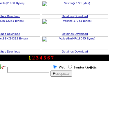
alhes
Download
Detalhes
Download
alhes
Download
Detalhes
Download
alhes
Download
Detalhes
Download
1
2
3
4
5
6
7
Web
Fontes Gr�tis