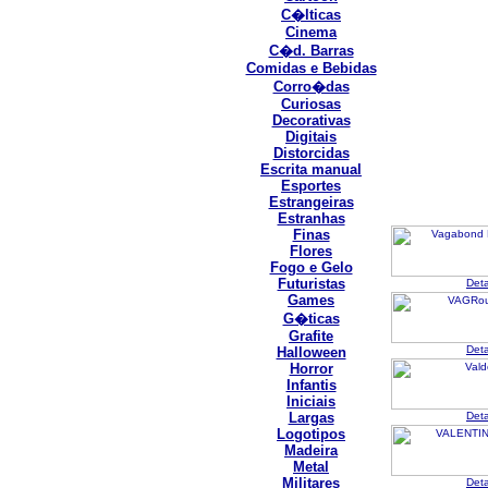
C�lticas
Cinema
C�d. Barras
Comidas e Bebidas
Corro�das
Curiosas
Decorativas
Digitais
Distorcidas
Escrita manual
Esportes
Estrangeiras
Estranhas
Finas
Flores
Fogo e Gelo
Futuristas
Det
Games
G�ticas
Grafite
Det
Halloween
Horror
Infantis
Iniciais
Largas
Det
Logotipos
Madeira
Metal
Militares
Det