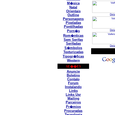
M�sica
Natal
Orientais
Det
Outline
Personagens
Pixeladas
Pontilhadas
Det
Porn�s
Rom�nticas
Sem Serifas
Serifadas
Det
S�mbolos
Texturizadas
Tipogr�ficas
Western
SE��ES
Anuncie
Boletins
Contato
Forum
Instalando
Links
Links Usr
Mailing
Parceiros
Pr�mios
Procuradas
Tecnologia