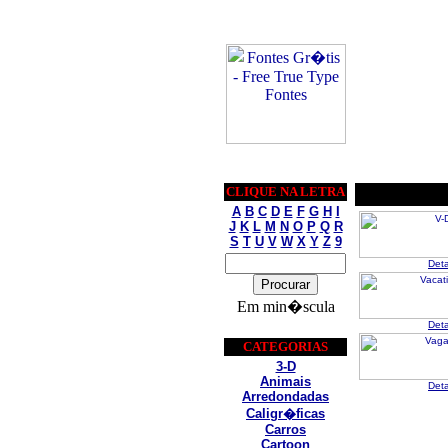
CLIQUE NA LETRA
A
B
C
D
E
F
G
H
I
J
K
L
M
N
O
P
Q
R
S
T
U
V
W
X
Y
Z
9
Det
Em min�scula
Det
CATEGORIAS
3-D
Animais
Det
Arredondadas
Caligr�ficas
Carros
Cartoon