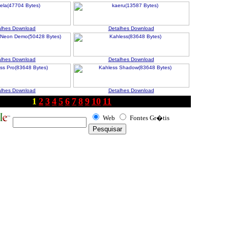
alhes
Download
Detalhes
Download
alhes
Download
Detalhes
Download
alhes
Download
Detalhes
Download
1
2
3
4
5
6
7
8
9
10
11
Web
Fontes Gr�tis