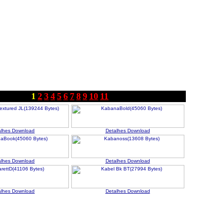
1
2
3
4
5
6
7
8
9
10
11
alhes
Download
Detalhes
Download
alhes
Download
Detalhes
Download
alhes
Download
Detalhes
Download