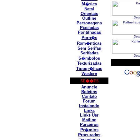
M�sica
Natal
Orientais
Det
Outline
Personagens
Pixeladas
Pontilhadas
Det
Porn�s
Rom�nticas
Sem Serifas
Serifadas
Det
S�mbolos
Texturizadas
Tipogr�ficas
Western
SE��ES
Anuncie
Boletins
Contato
Forum
Instalando
Links
Links Usr
Mailing
Parceiros
Pr�mios
Procuradas
Tecnologia