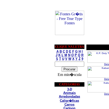
CLIQUE NA LETRA
A
B
C
D
E
F
G
H
I
J
K
L
M
N
O
P
Q
R
S
T
U
V
W
X
Y
Z
9
Det
Em min�scula
Det
CATEGORIAS
3-D
Animais
Det
Arredondadas
Caligr�ficas
Carros
Cartoon