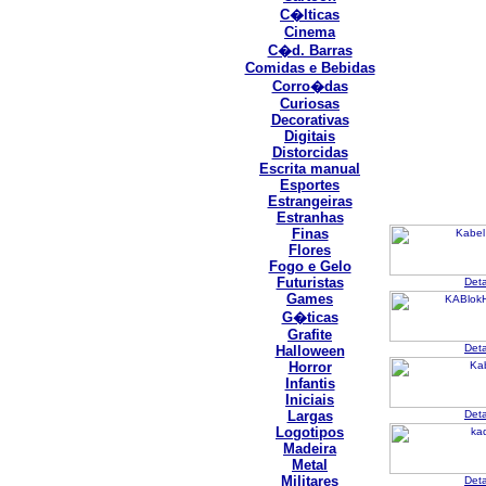
C�lticas
Cinema
C�d. Barras
Comidas e Bebidas
Corro�das
Curiosas
Decorativas
Digitais
Distorcidas
Escrita manual
Esportes
Estrangeiras
Estranhas
Finas
Flores
Fogo e Gelo
Futuristas
Det
Games
G�ticas
Grafite
Det
Halloween
Horror
Infantis
Iniciais
Largas
Det
Logotipos
Madeira
Metal
Militares
Det