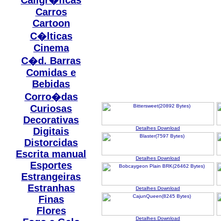
Caligr�ficas
Carros
Cartoon
C�lticas
Cinema
C�d. Barras
Comidas e
Bebidas
Corro�das
Curiosas
Decorativas
Detalhes
Download
Digitais
Distorcidas
Escrita manual
Detalhes
Download
Esportes
Estrangeiras
Estranhas
Detalhes
Download
Finas
Flores
Detalhes
Download