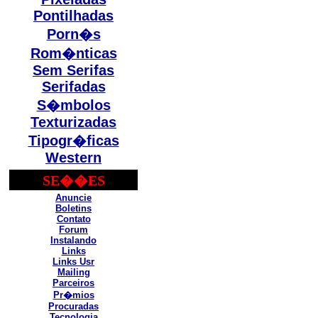
Pontilhadas
Porn�s
Rom�nticas
Sem Serifas
Serifadas
S�mbolos
Texturizadas
Tipogr�ficas
Western
SE��ES
Anuncie
Boletins
Contato
Forum
Instalando
Links
Links Usr
Mailing
Parceiros
Pr�mios
Procuradas
Tecnologia