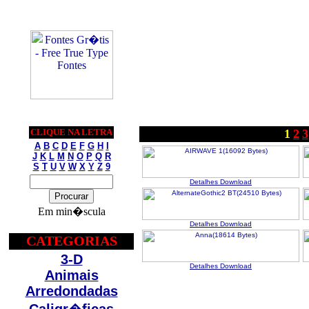
CLIQUE NA LETRA
1
2
3
A
B
C
D
E
F
G
H
I
J
K
L
M
N
O
P
Q
R
S
T
U
V
W
X
Y
Z
9
Detalhes
Download
Em min�scula
Detalhes
Download
CATEGORIAS
3-D
Detalhes
Download
Animais
Arredondadas