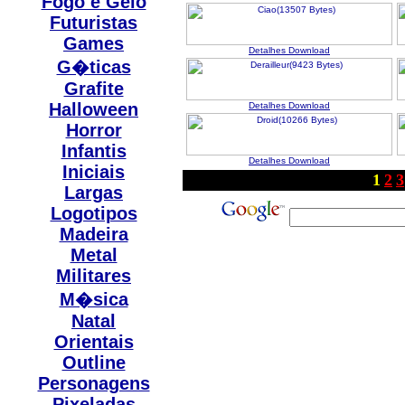
Fogo e Gelo
Futuristas
Games
Detalhes
Download
G�ticas
Grafite
Halloween
Detalhes
Download
Horror
Infantis
Detalhes
Download
Iniciais
1
2
3
Largas
Logotipos
Madeira
Metal
Militares
M�sica
Natal
Orientais
Outline
Personagens
Pixeladas