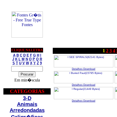
CLIQUE NA LETRA
1
2
3
4
A
B
C
D
E
F
G
H
I
J
K
L
M
N
O
P
Q
R
S
T
U
V
W
X
Y
Z
9
Detalhes
Download
Em min�scula
Detalhes
Download
CATEGORIAS
3-D
Detalhes
Download
Animais
Arredondadas