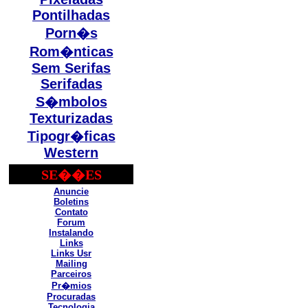
Pontilhadas
Porn�s
Rom�nticas
Sem Serifas
Serifadas
S�mbolos
Texturizadas
Tipogr�ficas
Western
SE��ES
Anuncie
Boletins
Contato
Forum
Instalando
Links
Links Usr
Mailing
Parceiros
Pr�mios
Procuradas
Tecnologia