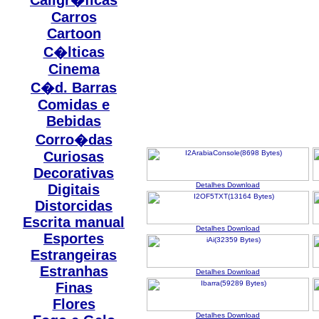
Caligr�ficas
Carros
Cartoon
C�lticas
Cinema
C�d. Barras
Comidas e
Bebidas
Corro�das
Curiosas
Decorativas
Detalhes
Download
Digitais
Distorcidas
Escrita manual
Detalhes
Download
Esportes
Estrangeiras
Estranhas
Detalhes
Download
Finas
Flores
Detalhes
Download