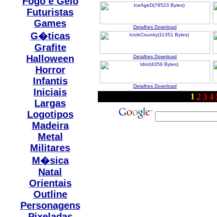
Fogo e Gelo
Futuristas
Games
Detalhes
Download
G�ticas
Grafite
Halloween
Detalhes
Download
Horror
Infantis
Detalhes
Download
Iniciais
1
2
3
4
Largas
Logotipos
Madeira
Metal
Militares
M�sica
Natal
Orientais
Outline
Personagens
Pixeladas